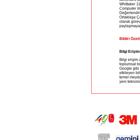
Whittaker 11
Computer In
Değerlendir
Ortaklaşa Ç
olarak görev
paylaşmaya y
Bildiri Özeti
Bilgi Erişi
Bilgi erişim
toplumsal bi
Google gibi 
etkileyen bi
temel meydan
yeni teknolo