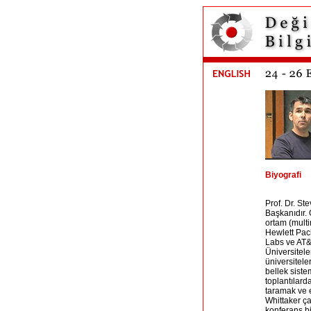
Biyografi
Prof. Dr. St
Başkanıdır. 
ortam (multi
Hewlett Pack
Labs ve AT&T
Üniversitele
üniversitele
bellek sistem
toplantılar
taramak ve er
Whittaker ça
konferans bil