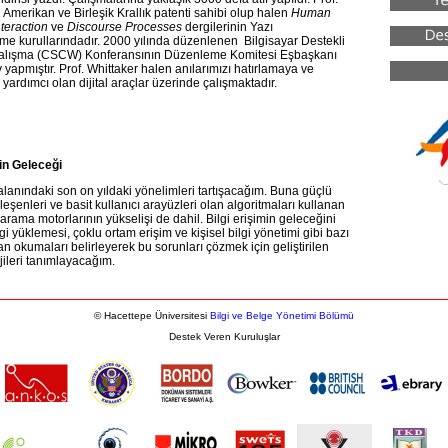
 Amerikan ve Birleşik Krallık patenti sahibi olup halen
Human
teraction
ve
Discourse Processes
dergilerinin Yazı
me kurullarındadır. 2000 yılında düzenlenen Bilgisayar Destekli
alışma (CSCW) Konferansının Düzenleme Komitesi Eşbaşkanı
 yapmıştır. Prof. Whittaker halen anılarımızı hatırlamaya ve
ardımcı olan dijital araçlar üzerinde çalışmaktadır.
min Geleceği
 alanındaki son on yıldaki yönelimleri tartışacağım. Buna güçlü
leşenleri ve basit kullanıcı arayüzleri olan algoritmaları kullanan
arama motorlarının yükselişi de dahil. Bilgi erişimin geleceğini
lgi yüklemesi, çoklu ortam erişim ve kişisel bilgi yönetimi gibi bazı
 okumaları belirleyerek bu sorunları çözmek için geliştirilen
jileri tanımlayacağım.
© Hacettepe Üniversitesi
Bilgi ve Belge Yönetimi Bölümü
Destek Veren Kuruluşlar