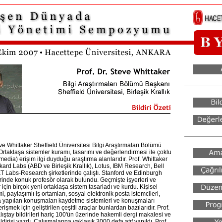
eve Whittaker Sheffield Üniversitesi Bilgi Araştırmaları Bölümü
Ortaklaşa sistemler kuramı, tasarımı ve değerlendirmesi ile çoklu
media) erişim ilgi duyduğu araştırma alanlarıdır. Prof. Whittaker
ard Labs (ABD ve Birleşik Krallık), Lotus, IBM Research, Bell
 Labs-Research şirketlerinde çalıştı. Stanford ve Edinburgh
rinde konuk profesör olarak bulundu. Geçmişte işyerleri ve
r için birçok yeni ortaklaşa sistem tasarladı ve kurdu. Kişisel
i, paylaşımlı iş ortamları, sosyal elektronik posta istemcileri,
da yapılan konuşmaları kaydetme sistemleri ve konuşmaları
işmek için geliştirilen çeşitli araçlar bunlardan bazılarıdır. Prof.
lıştay bildirileri hariç 100'ün üzerinde hakemli dergi makalesi ve
dirisi yazdı. Çalışmalarına yaklaşık 3000 defa atıf yapıldı. Prof.